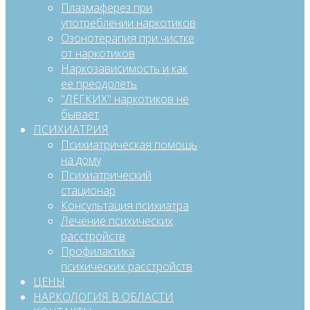
Плазмаферез при
употреблении наркотиков
Озонотерапия при чистке
от наркотиков
Наркозависимость и как
ее преодолеть
"ЛЕГКИХ" наркотиков не
бывает
ПСИХИАТРИЯ
Психиатрическая помощь
на дому
Психиатрический
стационар
Консультация психиатра
Лечение психических
расстройств
Профилактика
психических расстройств
ЦЕНЫ
НАРКОЛОГИЯ В ОБЛАСТИ