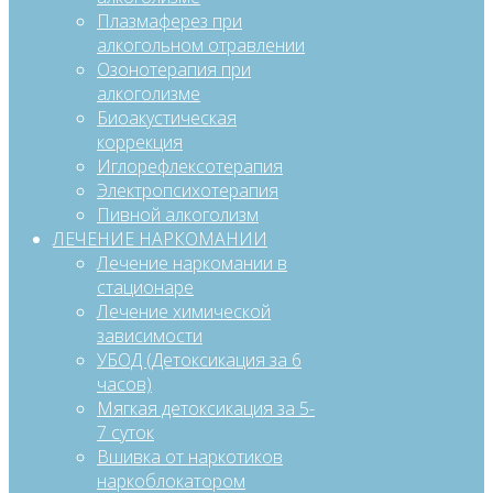
Плазмаферез при
алкогольном отравлении
Озонотерапия при
алкоголизме
Биоакустическая
коррекция
Иглорефлексотерапия
Электропсихотерапия
Пивной алкоголизм
ЛЕЧЕНИЕ НАРКОМАНИИ
Лечение наркомании в
стационаре
Лечение химической
зависимости
УБОД (Детоксикация за 6
часов)
Мягкая детоксикация за 5-
7 суток
Вшивка от наркотиков
наркоблокатором