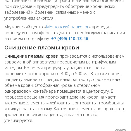
абстиненцию, позволяет устранить начавшиеся осложнения
при синдроме и предупредить обострение хронических
заболеваний и болезней, связанных именно с
употреблением алкоголя.
Медицинский центр «
Московский нарколог
» проводит
процедуру плазмафереза. Для этого необходимо записаться
на прием по телефону
+7 (499) 110-13-46
Очищение плазмы крови
Очищение плазмы крови
производится с использованием
современной аппаратуры прерывистым центрифужным
методом. Во время процедуры у пациента из вены
проводится отбор крови от 400 до 500 мл. В это же время
пациенту вливается специальный раствор для возмещения
объема крови. Отобранная кровь в стерильном
одноразовом контейнере помещается в центрифугу. В
процессе вращения происходит деление крови на части:
клеточные элементы – лейкоциты, эритроциты, тромбоциты
и жидкую часть – плазму. Клеточные элементы возвращают в
кровеносное русло пациента, а плазма просто
утилизируется.
реклама