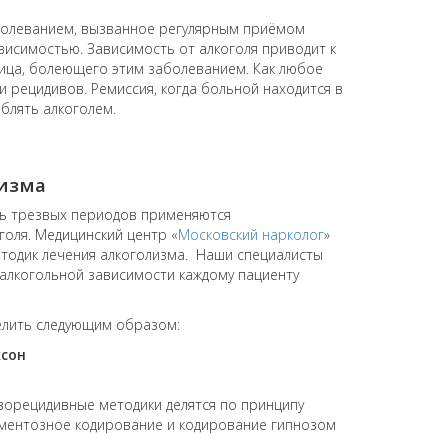
болеванием, вызванное регулярным приёмом
ависимостью. Зависимость от алкоголя приводит к
лица, болеющего этим заболеванием. Как любое
 рецидивов. Ремиссия, когда больной находится в
блять алкоголем.
изма
ть трезвых периодов применяются
голя. Медицинский центр «
Московский нарколог
»
етодик лечения алкоголизма. Наши специалисты
алкогольной зависимости каждому пациенту
елить следующим образом:
сон
ворецидивные методики делятся по принципу
аментозное кодирование и кодирование гипнозом