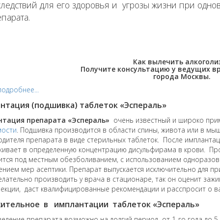
ледствий для его здоровья и угрозы жизни при одно
парата.
Как вылечить алкоголи
Получите консультацию у ведущих в
города Москвы.
подробнее...
нтация
(подшивка) таблеток «Эспераль»
тация препарата «Эспераль»
очень известный и широко при
мости
. Подшивка производится в области спины, живота или в мы
дителя препарата в виде стерильных таблеток. После импланта
ивает в определенную концентрацию дисульфирама в крови. Пр
тся под местным обезболиванием, с использованием одноразово
нием мер асептики. Препарат выпускается исключительно для пр
лательно производить у врача в стационаре, так он оценит зажи
екции, даст квалифицированные рекомендации и расспросит о в
ительное в имплантации таблеток «Эспераль»
ведение препарата возможно на долгий период от 1-го года до 5-