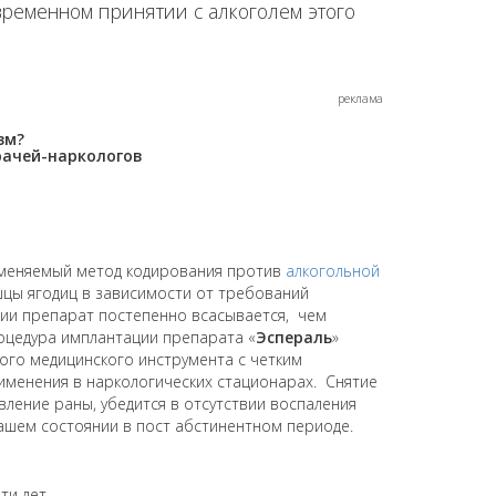
временном принятии с алкоголем этого
реклама
зм?
рачей-наркологов
меняемый метод кодирования против
алкогольной
шцы ягодиц в зависимости от требований
ции препарат постепенно всасывается, чем
оцедура имплантации препарата «
Эспераль
»
го медицинского инструмента с четким
именения в наркологических стационарах. Снятие
вление раны, убедится в отсутствии воспаления
ашем состоянии в пост абстинентном периоде.
ти лет