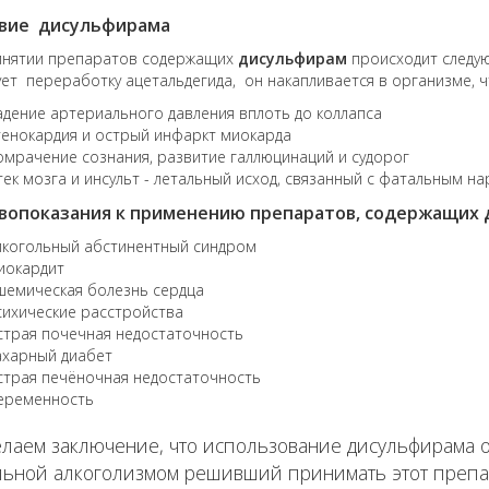
вие дисульфирама
инятии препаратов содержащих
дисульфирам
происходит следую
ет переработку ацетальдегида, он накапливается в организме, 
адение артериального давления вплоть до коллапса
тенокардия и острый инфаркт миокарда
омрачение сознания, развитие галлюцинаций и судорог
тек мозга и инсульт - летальный исход, связанный с фатальным 
вопоказания к применению препаратов, содержащих 
лкогольный абстинентный синдром
иокардит
шемическая болезнь сердца
сихические расстройства
страя почечная недостаточность
ахарный диабет
страя печёночная недостаточность
еременность
лаем заключение, что использование дисульфирама о
ьной алкоголизмом решивший принимать этот препар