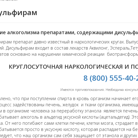
ульфирам
ие алкоголизма препаратами, содержащими дисульф
ирам препарат давно известный в наркологических кругах. Вып
й. Дисульфирам входит в состав лекарств Аквилонг, Эспераль,Тету
атов основано на нарушении химической реакции биотрансформа
КРУГЛОСУТОЧНАЯ НАРКОЛОГИЧЕСКАЯ И 
8 (800) 555-40-
Имеются противопоказания. Необходима консуль
лено, что при поступлении спирта в кровь организм начинает ег
оцесс задействованы печень, желудок и ткани организма, имею
 в организме человека за переработку этанола является пече
атывает алкоголь в альдегид уксусной кислоты (ацетальдегид). Э
а. От него погибают сами клетки печени, клетки мозга, страдает 
атывается просто в уксусную кислоту, которая распадается на бе
ледует, что наш организм сам себя защищает от этанола и других