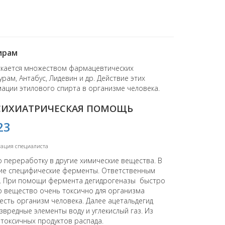
ирам
ускается множеством фармацевтических
рам, Антабус, Лидевин и др. Действие этих
ции этилового спирта в организме человека.
ПСИХИАТРИЧЕСКАЯ ПОМОЩЬ
23
тация специалиста
о переработку в другие химические вещества. В
щие специфические ферменты. Ответственным
нь. При помощи фермента дегидрогеназы быстро
то вещество очень токсично для организма
весть организм человека. Далее ацетальдегид
звредные элементы воду и углекислый газ. Из
 токсичных продуктов распада.