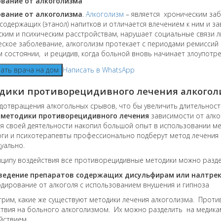
вание от алкоголизма
вание от алкоголизма
.
Алкоголизм
– является хроническим за
содержащих (этанол) напитков и отличается влечением к ним и з
ким и психическим расстройствам, нарушает социальные связи 
ское заболевание, алкоголизм протекает с периодами ремиссий и
 состоянии, и рецидив, когда больной вновь начинает злоупотре
ать врача на дом
Написать в WhatsApp
дики противорецидивного лечения алкогол
дотвращения алкогольных срывов, что бы увеличить длительнос
е
методики противорецидивного лечения
зависимости от алко
я своей деятельности накопил большой опыт в использовании м
ги и психотерапевты профессионально подберут метод лечения 
уально.
нципу воздействия все противорецидивные методики можно разд
ведение препаратов содержащих дисульфирам или налтрек
одирование от алкоголя с использованием внушения и гипноза
рим, какие же существуют методики лечения алкоголизма. Проти
твия на больного алкоголизмом. Их можно разделить на медик
йствием.