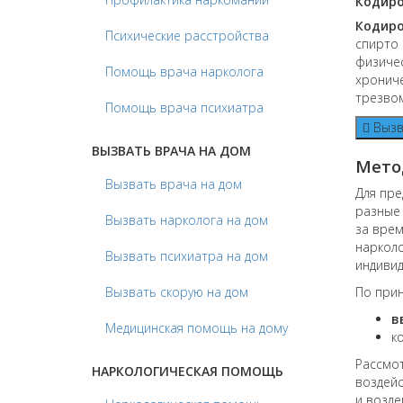
Кодиро
Кодиро
Психические расстройства
спирто 
физичес
Помощь врача нарколога
хрониче
трезвом
Помощь врача психиатра
Вызв
ВЫЗВАТЬ ВРАЧА НА ДОМ
Мето
Вызвать врача на дом
Для пре
разны
Вызвать нарколога на дом
за врем
нарколо
Вызвать психиатра на дом
индивид
Вызвать скорую на дом
По при
в
Медицинская помощь на дому
к
Рассмот
НАРКОЛОГИЧЕСКАЯ ПОМОЩЬ
воздейс
и возде