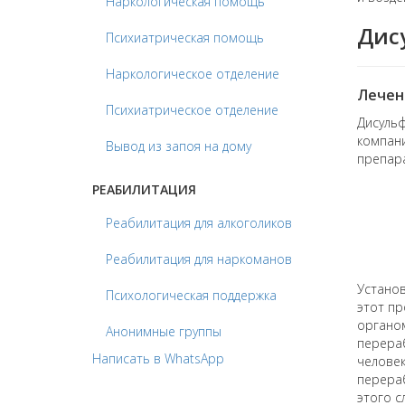
Наркологическая помощь
Дис
Психиатрическая помощь
Наркологическое отделение
Лечен
Психиатрическое отделение
Дисульф
компани
Вывод из запоя на дому
препар
РЕАБИЛИТАЦИЯ
Реабилитация для алкоголиков
Реабилитация для наркоманов
Установ
Психологическая поддержка
этот пр
органом
Анонимные группы
перераб
Написать в WhatsApp
человек
перераб
этого с