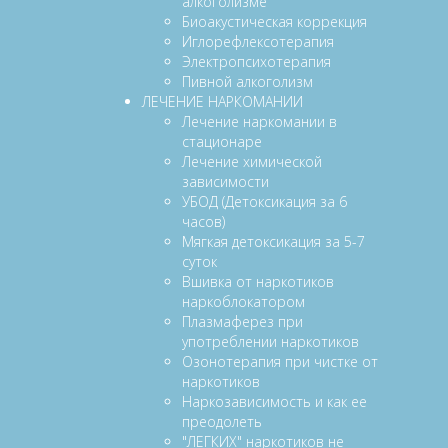
алкоголизме
Биоакустическая коррекция
Иглорефлексотерапия
Электропсихотерапия
Пивной алкоголизм
ЛЕЧЕНИЕ НАРКОМАНИИ
Лечение наркомании в
стационаре
Лечение химической
зависимости
УБОД (Детоксикация за 6
часов)
Мягкая детоксикация за 5-7
суток
Вшивка от наркотиков
наркоблокатором
Плазмаферез при
употреблении наркотиков
Озонотерапия при чистке от
наркотиков
Наркозависимость и как ее
преодолеть
"ЛЕГКИХ" наркотиков не