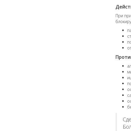
Дейст
При пр
блокиру
п
с
п
о
Проти
а
м
и
п
о
с
о
б
Сде
Бол