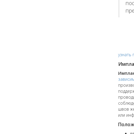
пос
пре
узнать 
Импла
Имплан
зависи
произво
поддерж
проводи
соблюде
швов же
или инф
Полож
в