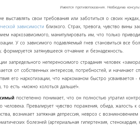
Имеются противопоказания. Необходима консул
ие выставлять свои требования или заботиться о своих нуждах
ической зависимости
близкого. Страх, тревога, чувство вины за
ием наркозависимого, манипулировать им, что только приводи
зации. У со зависимого подавляемый гнев становиться все бол
; формируется затянувшееся отчаяние и безнадежность.
ции запредельного непереносимого страдания человек «замораж
ается от собственных интересов, потребностей, и начинают сп
твия его наркотизации, что наркоманом быстро усваивается - м
 то есть «можно колоться дальше!».
исимый
постепенно понимает, что он полностью утратил контр
о человека. Превалирует чувство поражения, обида, жалость к
нства, возникает затяжная депрессия, невроз с возникновение
матических болезней (артериальная гипертензия, стенокардия, яз