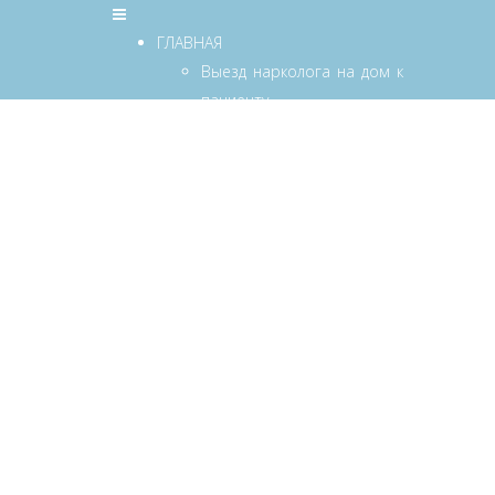
ГЛАВНАЯ
Выезд нарколога на дом к
пациенту
Задать вопрос специалисту
Лечение алкоголизма и
наркомании
Вывести из запоя на дому
Как остановить запой в
домашних условиях
Полезная информация
ЛЕЧЕНИЕ АЛКОГОЛИЗМА
Лечение алкоголизма в
стационаре
Вывести из запоя на дому
Кодирование от
алкоголизма