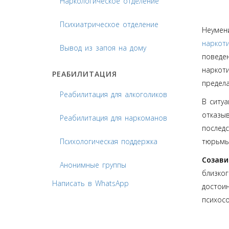
Наркологическое отделение
Психиатрическое отделение
Неумен
наркот
Вывод из запоя на дому
поведен
наркоти
РЕАБИЛИТАЦИЯ
предела
Реабилитация для алкоголиков
В ситуа
отказыв
Реабилитация для наркоманов
последс
Психологическая поддержка
тюрьмы,
Созав
Анонимные группы
близког
Написать в WhatsApp
достои
психосо