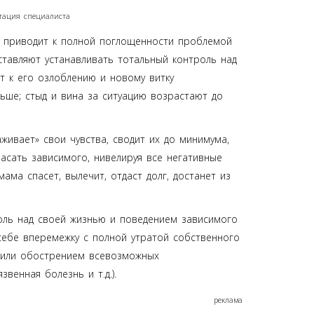
ьтация специалиста
, приводит к полной поглощенности проблемой
ставляют устанавливать тотальный контроль над
т к его озлоблению и новому витку
ьше; стыд и вина за ситуацию возрастают до
ивает» свои чувства, сводит их до минимума,
асать зависимого, нивелируя все негативные
ама спасет, вылечит, отдаст долг, достанет из
оль над своей жизнью и поведением зависимого
 себе вперемежку с полной утратой собственного
м или обострением всевозможных
венная болезнь и т.д.).
реклама