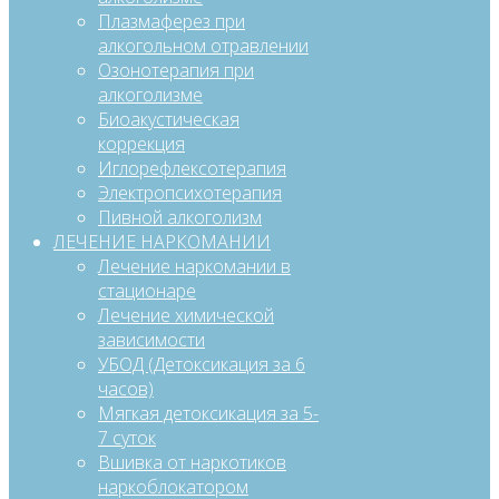
Плазмаферез при
алкогольном отравлении
Озонотерапия при
алкоголизме
Биоакустическая
коррекция
Иглорефлексотерапия
Электропсихотерапия
Пивной алкоголизм
ЛЕЧЕНИЕ НАРКОМАНИИ
Лечение наркомании в
стационаре
Лечение химической
зависимости
УБОД (Детоксикация за 6
часов)
Мягкая детоксикация за 5-
7 суток
Вшивка от наркотиков
наркоблокатором